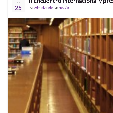
II Encuentro Internacional y pre
JUL
25
Por
Administrador
en
Noticias