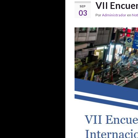
VII Encue
SEP
03
Por
Administrador
en
Not