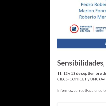
Sensibilidades,
11, 12 y 13 de septiembre d
CIECS (CONICET y UNC) Av. V
Informes: correo@accioncole