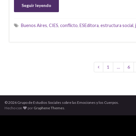
Seguir leyendo
Buenos Aires
,
CIES
,
conflicto
,
ESEditora
,
estructura social
,
1
…
6
© 2026 Grupo de Estudios Sociales sobre las Emociones y los Cuerpos.
Hecho con
por
Graphene Themes
.