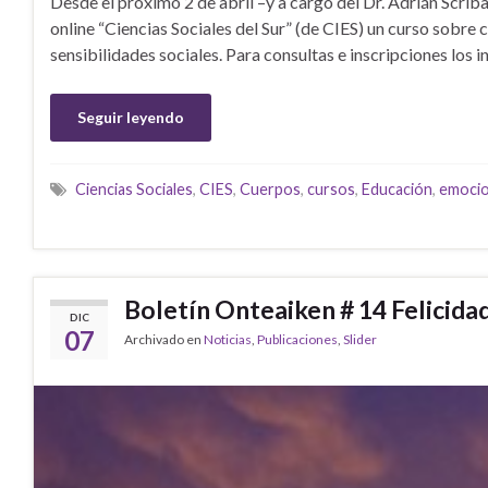
Desde el próximo 2 de abril –y a cargo del Dr. Adrián Scrib
online “Ciencias Sociales del Sur” (de CIES) un curso sobre
sensibilidades sociales. Para consultas e inscripciones los
Seguir leyendo
Ciencias Sociales
,
CIES
,
Cuerpos
,
cursos
,
Educación
,
emoci
Boletín Onteaiken # 14 Felicidad
DIC
07
Archivado en
Noticias
,
Publicaciones
,
Slider