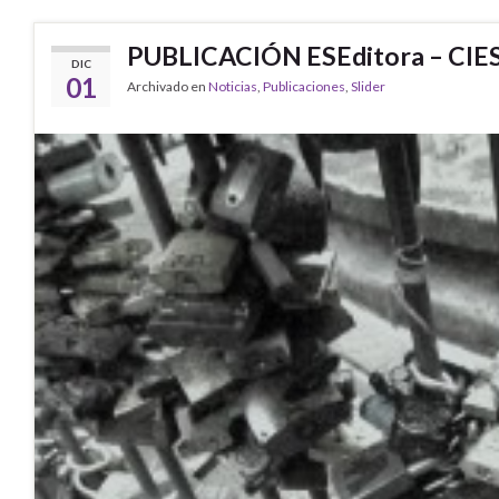
PUBLICACIÓN ESEditora – CIE
DIC
01
Archivado en
Noticias
,
Publicaciones
,
Slider