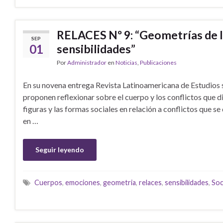
RELACES Nº 9: “Geometrías de l
SEP
01
sensibilidades”
Por
Administrador
en
Noticias
,
Publicaciones
En su novena entrega Revista Latinoamericana de Estudios
proponen reflexionar sobre el cuerpo y los conflictos que d
figuras y las formas sociales en relación a conflictos que s
en …
Seguir leyendo
Cuerpos
,
emociones
,
geometria
,
relaces
,
sensibilidades
,
Soc