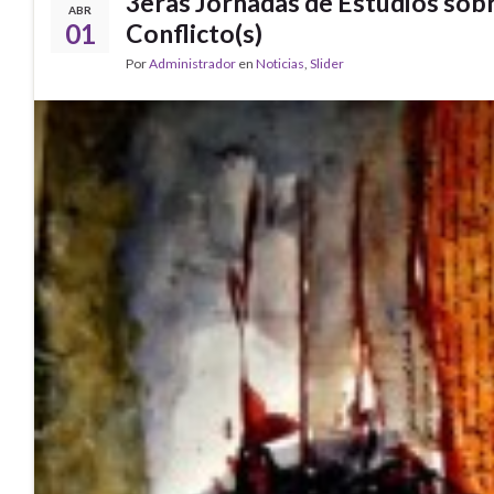
3eras Jornadas de Estudios sobr
ABR
01
Conflicto(s)
Por
Administrador
en
Noticias
,
Slider